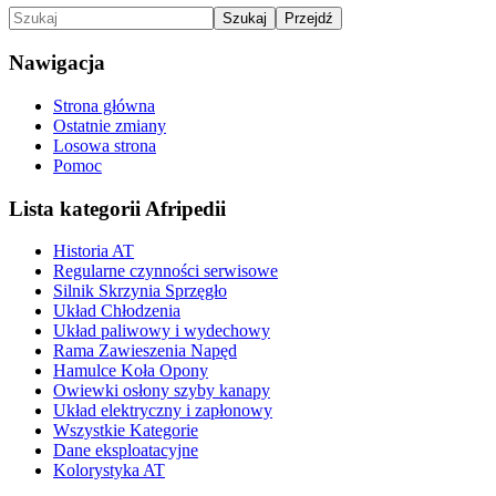
Nawigacja
Strona główna
Ostatnie zmiany
Losowa strona
Pomoc
Lista kategorii Afripedii
Historia AT
Regularne czynności serwisowe
Silnik Skrzynia Sprzęgło
Układ Chłodzenia
Układ paliwowy i wydechowy
Rama Zawieszenia Napęd
Hamulce Koła Opony
Owiewki osłony szyby kanapy
Układ elektryczny i zapłonowy
Wszystkie Kategorie
Dane eksploatacyjne
Kolorystyka AT