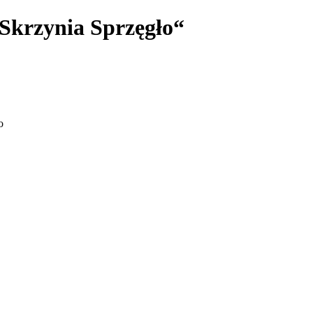
 Skrzynia Sprzęgło“
o