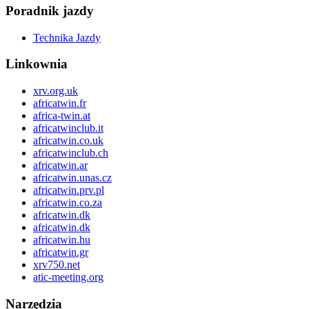
Poradnik jazdy
Technika Jazdy
Linkownia
xrv.org.uk
africatwin.fr
africa-twin.at
africatwinclub.it
africatwin.co.uk
africatwinclub.ch
africatwin.ar
africatwin.unas.cz
africatwin.prv.pl
africatwin.co.za
africatwin.dk
africatwin.dk
africatwin.hu
africatwin.gr
xrv750.net
atic-meeting.org
Narzędzia