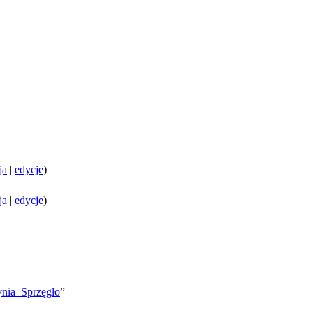
ja
|
edycje
)
ja
|
edycje
)
zynia_Sprzęgło
”