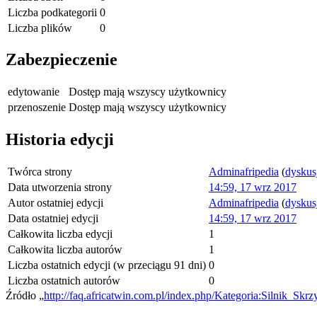
Liczba podkategorii
0
Liczba plików
0
Zabezpieczenie
edytowanie
Dostęp mają wszyscy użytkownicy
przenoszenie
Dostęp mają wszyscy użytkownicy
Historia edycji
Twórca strony
Adminafripedia
(
dyskus
Data utworzenia strony
14:59, 17 wrz 2017
Autor ostatniej edycji
Adminafripedia
(
dyskus
Data ostatniej edycji
14:59, 17 wrz 2017
Całkowita liczba edycji
1
Całkowita liczba autorów
1
Liczba ostatnich edycji (w przeciągu 91 dni)
0
Liczba ostatnich autorów
0
Źródło „
http://faq.africatwin.com.pl/index.php/Kategoria:Silnik_Skr